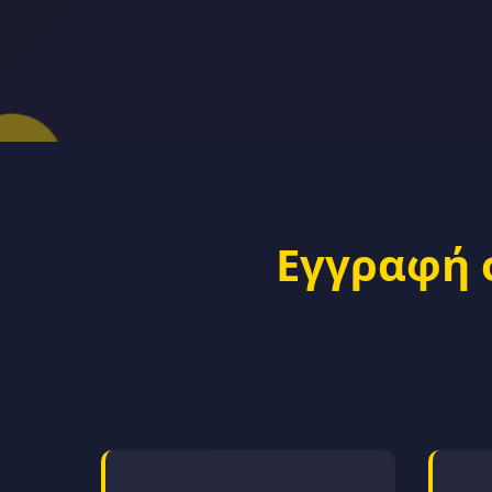
Εγγραφή 