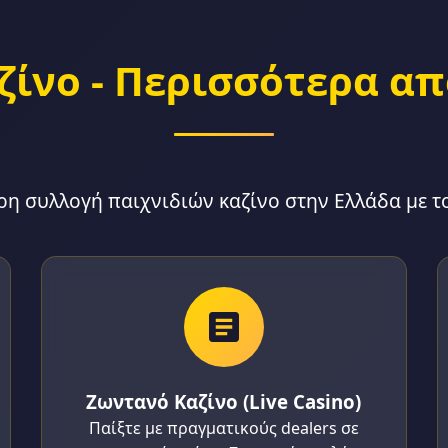
ζίνο - Περισσότερα α
ρη συλλογή παιχνιδιών καζίνο στην Ελλάδα με 
Ζωντανό Καζίνο (Live Casino)
Παίξτε με πραγματικούς dealers σε