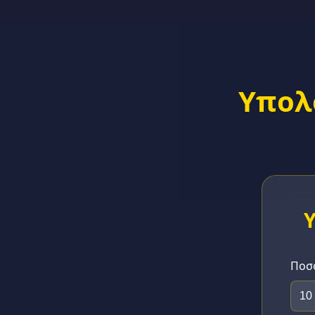
Υπολ
Υ
Ποσό