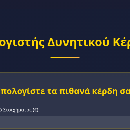
ογιστής Δυνητικού Κέ
πολογίστε τα πιθανά κέρδη σ
 Στοιχήματος (€):