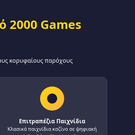
πό 2000 Games
τους κορυφαίους παρόχους
Επιτραπέζια Παιχνίδια
Κλασικά παιχνίδια καζίνο σε ψηφιακή