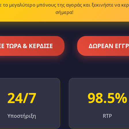
 το μεγαλύτερο μπόνους της αγοράς και ξεκινήστε να κε
σήμερα!
Ε ΤΩΡΑ & ΚΕΡΔΙΣΕ
ΔΩΡΕΑΝ ΕΓΓ
24/7
98.5%
Υποστήριξη
RTP