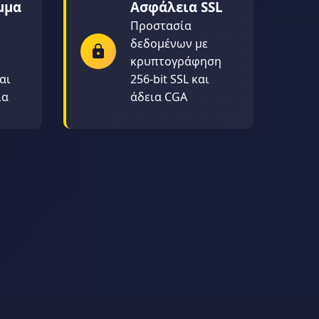
μμα
Ασφάλεια SSL
Προστασία
δεδομένων με
κρυπτογράφηση
αι
256-bit SSL και
ια
άδεια CGA